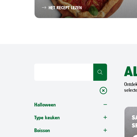
HET RECEPT LEZEN
A
Ontdek
select
Halloween
Type keuken
S
S
MEDITERRAANS
Boisson
BELGISCH