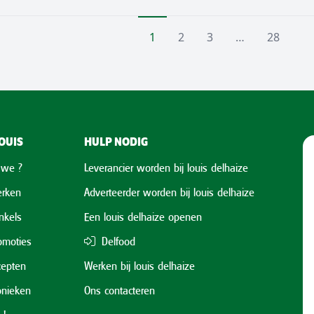
1
2
3
…
28
OUIS
HULP NODIG
 we ?
Leverancier worden bij louis delhaize
rken
Adverteerder worden bij louis delhaize
nkels
Een louis delhaize openen
omoties
Delfood
cepten
Werken bij louis delhaize
onieken
Ons contacteren