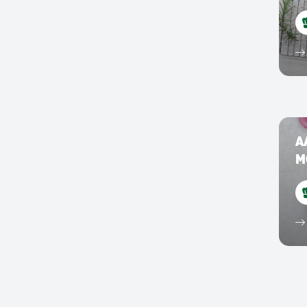
SAUZEN
AARDAPPELEN
DRANKEN
BURGER
COCKTAIL/MOCKTAILS
RIJST
EIEREN
SOEPEN
TAARTEN EN PIZZA’S
GEVOGELTE
A
M