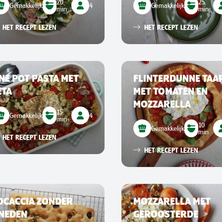
20
25
Gemakkelijk
4
Gemakkelijk
min
min
HET RECEPT LEZEN
HET RECEPT LEZEN
NE POT PASTA MET
FLINTERDUNNE TAA
ETA
MET TOMATEN EN
MOZZARELLA
15
Gemakkelijk
4
min
10
Gemakkelijk
min
HET RECEPT LEZEN
HET RECEPT LEZEN
OCACCIA ZONDER
MOZZARELLA MET
NEDEN
GEROOSTERDE