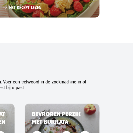
Gem
HET RECEPT LEZEN
HET 
n. Voer een trefwoord in de zoekmachine in of
st bij u past.
AT
BEVROREN PERZIK
EN
MET BURRATA