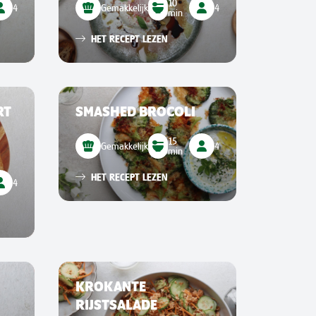
10
4
Gemakkelijk
4
min
HET RECEPT LEZEN
RT
SMASHED BROCOLI
15
Gemakkelijk
4
min
HET RECEPT LEZEN
4
KROKANTE
RIJSTSALADE