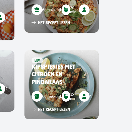
20
Gemakkelijk
4
min
4
HET RECEPT LEZEN
BBQ
KIPSPIESJES MET
CITROEN EN
PINDAKAAS
4
15
Gemakkelijk
4
min
HET RECEPT LEZEN