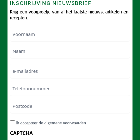
INSCHRIJVING NIEUWSBRIEF
Krijg een voorproefje van al het laatste nieuws, artikelen en
recepten.
Voornaam
Voornam
Naam
e-
mailadres
Telefoonnummer
Postcode
ZIP
RGPD
Ik accepteer
de algemene voorwaarden
/
Postal
CAPTCHA
Code