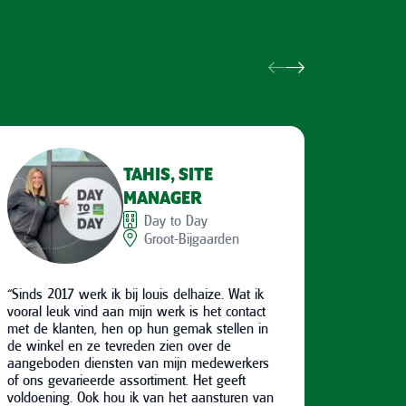
TAHIS, SITE
MANAGER
Day to Day
Groot-Bijgaarden
“Sinds 2017 werk ik bij louis delhaize. Wat ik
“Al sind
vooral leuk vind aan mijn werk is het contact
van het 
met de klanten, hen op hun gemak stellen in
mogelijk
de winkel en ze tevreden zien over de
aan vaar
aangeboden diensten van mijn medewerkers
te verwe
of ons gevarieerde assortiment. Het geeft
mijn wer
voldoening. Ook hou ik van het aansturen van
Mijn rol 