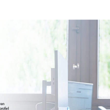
van
rofiel