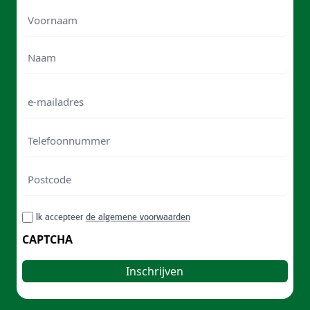
Voornaam
Voornam
Naam
e-
mailadres
Telefoonnummer
Postcode
ZIP
RGPD
Ik accepteer
de algemene voorwaarden
/
Postal
CAPTCHA
Code