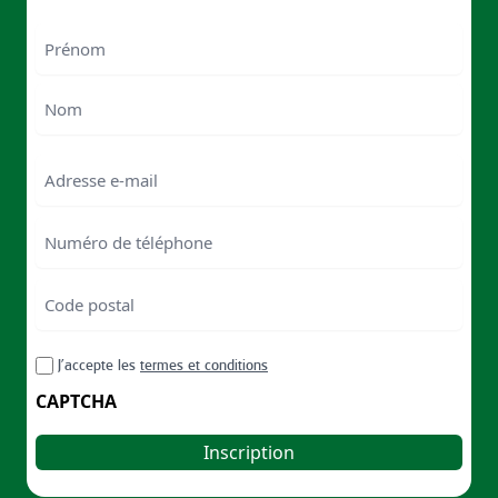
Nom
First
Last
Email
Numéro
de
téléphone
Code
postal
Code
RGPD
J’accepte les
termes et conditions
postal
CAPTCHA