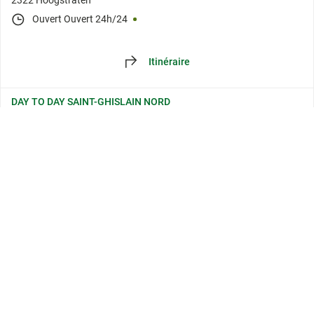
2322 Hoogstraten
Ouvert
Ouvert 24h/24
Itinéraire
DAY TO DAY SAINT-GHISLAIN NORD
E19
7330 Saint-Ghislain
Ouvert
Ouvert 24h/24
Itinéraire
+32 65 76 42 30
La liste des emplacements est mise à jour. Nombre d'emplacements : [loc
DAY TO DAY SAINT-GHISLAIN SUD
DIRECTION BRUXELLES E19
7330 Bruxelles
Ouvert
Ouvert 24h/24