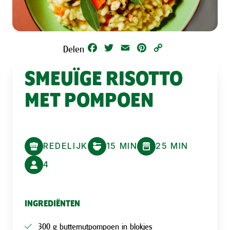
Facebook
Twitter
Email
Pinterest
Copy
Delen
Link
SMEUÏGE RISOTTO
MET POMPOEN
REDELIJK
15 MIN
25 MIN
4
INGREDIËNTEN
300 g butternutpompoen in blokjes