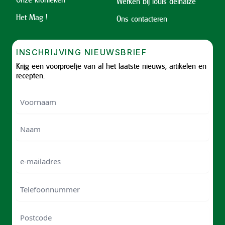
Werken bij louis delhaize
Het Mag !
Ons contacteren
INSCHRIJVING NIEUWSBRIEF
Krijg een voorproefje van al het laatste nieuws, artikelen en
recepten.
Voornaam
Voornam
Naam
e-
mailadres
Telefoonnummer
Postcode