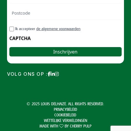
Postcode
ZIP
RGPD
Ik accepteer
de algemene voorwaarden
/
Postal
CAPTCHA
Code
VOLG ONS OP :
© 2025 LOUIS DELHAIZE. ALL RIGHTS RESERVED.
PRIVACYBELEID
COOKIEBELEID
WETTELIJKE VERMELDINGEN
MADE WITH
BY
CHERRY PULP