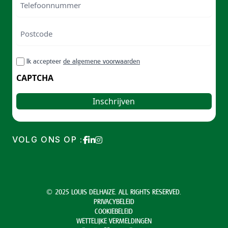
Postcode
ZIP
RGPD
Ik accepteer
de algemene voorwaarden
/
Postal
CAPTCHA
Code
VOLG ONS OP :
© 2025 LOUIS DELHAIZE. ALL RIGHTS RESERVED.
PRIVACYBELEID
COOKIEBELEID
WETTELIJKE VERMELDINGEN