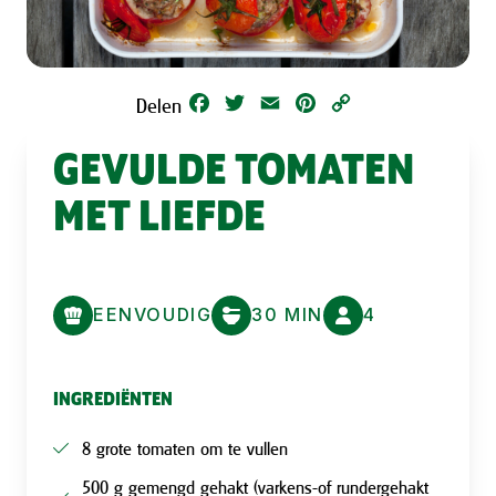
Facebook
Twitter
Email
Pinterest
Copy
Delen
Link
GEVULDE TOMATEN
MET LIEFDE
EENVOUDIG
30 MIN
4
INGREDIËNTEN
8 grote tomaten om te vullen
500 g gemengd gehakt (varkens-of rundergehakt