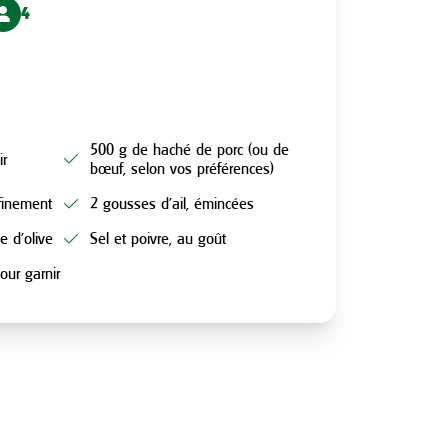
4
500 g de haché de porc (ou de
ir
bœuf, selon vos préférences)
finement
2 gousses d’ail, émincées
e d’olive
Sel et poivre, au goût
pour garnir
N