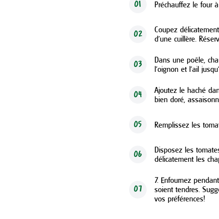
Préchauffez le four à
01
Coupez délicatement 
02
d'une cuillère. Réser
Dans une poêle, chauf
03
l'oignon et l'ail jusq
Ajoutez le haché dans
04
bien doré, assaisonn
Remplissez les tomat
05
Disposez les tomates
06
délicatement les cha
7. Enfournez pendant
soient tendres. Sug
07
vos préférences!