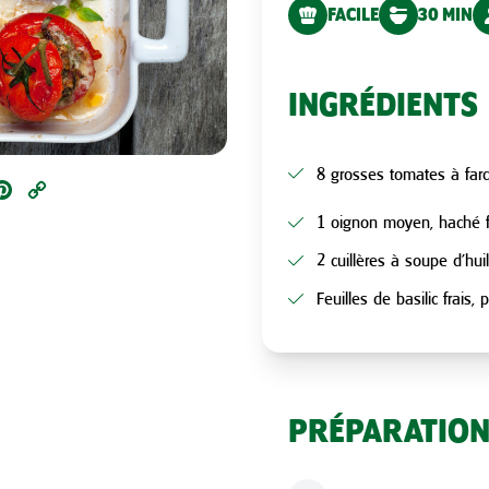
FACILE
30 MIN
INGRÉDIENTS
8 grosses tomates à farc
ail
Pinterest
Copy
Link
1 oignon moyen, haché 
2 cuillères à soupe d’huil
Feuilles de basilic frais, 
PRÉPARATIO