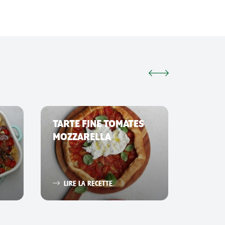
TARTE FINE TOMATES
SMAS
MOZZARELLA
LIRE 
LIRE LA RECETTE