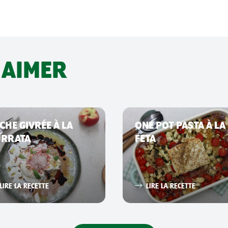
 AIMER
CHE GIVRÉE À LA
ONE POT PASTA À LA
URRATA
FETA
LIRE LA RECETTE
LIRE LA RECETTE