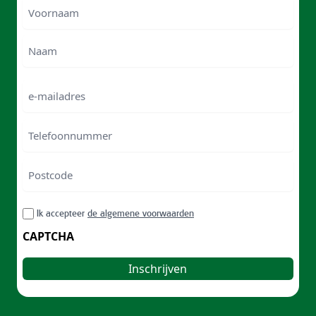
Voornaam
Voornam
Naam
e-
mailadres
Telefoonnummer
Postcode
ZIP
RGPD
Ik accepteer
de algemene voorwaarden
/
Postal
CAPTCHA
Code