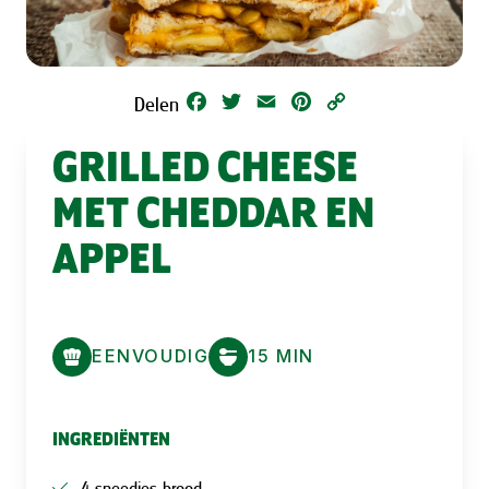
Facebook
Twitter
Email
Pinterest
Copy
Delen
Link
GRILLED CHEESE
MET CHEDDAR EN
APPEL
EENVOUDIG
15 MIN
INGREDIËNTEN
4 sneedjes brood