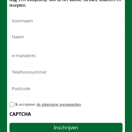
recepten.
Voornaam
Voornam
Naam
e-
mailadres
Telefoonnummer
Postcode
ZIP
RGPD
Ik accepteer
de algemene voorwaarden
/
Postal
CAPTCHA
Code