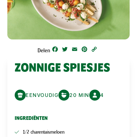
Facebook
Twitter
Email
Pinterest
Copy
Delen
Link
ZONNIGE SPIESJES
EENVOUDIG
20 MIN
4
INGREDIËNTEN
1/2 charentaismeloen