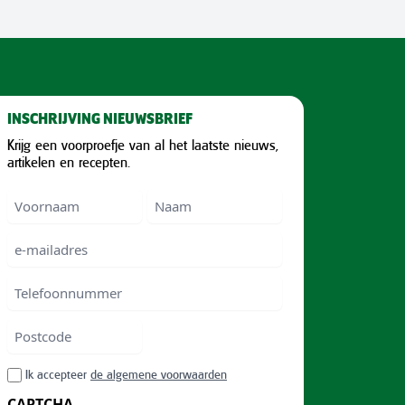
INSCHRIJVING NIEUWSBRIEF
Krijg een voorproefje van al het laatste nieuws,
artikelen en recepten.
Voornaam
Voornam
Naam
e-
mailadres
Telefoonnummer
Postcode
ZIP
RGPD
Ik accepteer
de algemene voorwaarden
/
CAPTCHA