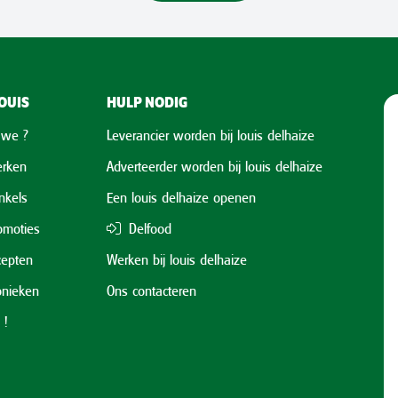
OUIS
HULP NODIG
 we ?
Leverancier worden bij louis delhaize
rken
Adverteerder worden bij louis delhaize
nkels
Een louis delhaize openen
omoties
Delfood
cepten
Werken bij louis delhaize
onieken
Ons contacteren
 !