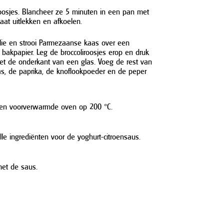
 roosjes. Blancheer ze 5 minuten in een pan met
aat uitlekken en afkoelen.
folie en strooi Parmezaanse kaas over een
bakpapier. Leg de broccoliroosjes erop en druk
met de onderkant van een glas. Voeg de rest van
, de paprika, de knoflookpoeder en de peper
een voorverwarmde oven op 200 °C.
e ingrediënten voor de yoghurt-citroensaus.
met de saus.