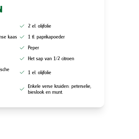
N
2 el. olijfolie
nse kaas
1 tl. paprikapoeder
Peper
Het sap van 1/2 citroen
ische
1 el. olijfolie
Enkele verse kruiden: peterselie,
bieslook en munt.