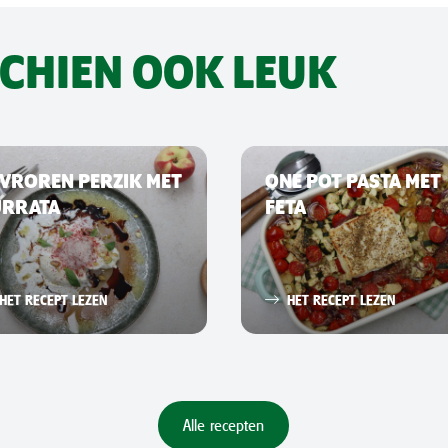
SCHIEN OOK LEUK
VROREN PERZIK MET
ONE POT PASTA MET
URRATA
FETA
HET RECEPT LEZEN
HET RECEPT LEZEN
Alle recepten