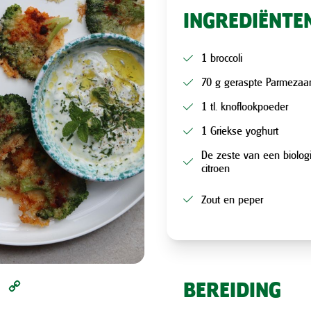
INGREDIËNTE
1 broccoli
70 g geraspte Parmezaa
1 tl. knoflookpoeder
1 Griekse yoghurt
De zeste van een biolog
citroen
Zout en peper
l
Pinterest
Copy
BEREIDING
Link