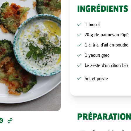
INGRÉDIENTS
1 brocoli
70 g de parmesan râpé
1 c. à c. d’ail en poudre
1 yaourt grec
Le zeste d’un citron bio
Sel et poivre
PRÉPARATIO
ail
Pinterest
Copy
Link