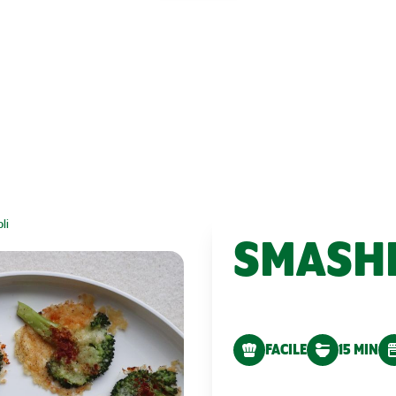
li
SMASH
FACILE
15 MIN