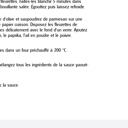
fleurettes. Faites-les blanchir 5 minutes dans
ouillante salée. Égouttez puis laissez refroidir.
le d’olive et saupoudrez de parmesan sur une
 papier cuisson. Disposez les fleurettes de
les délicatement avec le fond d’un verre. Ajoutez
 le paprika, l’ail en poudre et le poivre.
tes dans un four préchauffé à 200 °C.
langez tous les ingrédients de la sauce yaourt-
c la sauce.