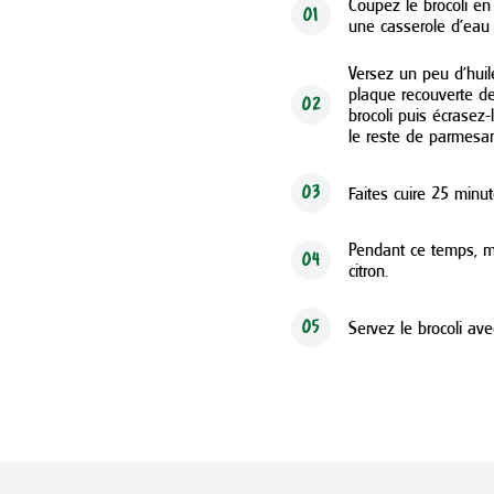
Coupez le brocoli en 
01
une casserole d’eau b
Versez un peu d’hui
plaque recouverte de
02
brocoli puis écrasez-
le reste de parmesan,
Faites cuire 25 minu
03
Pendant ce temps, mé
04
citron.
Servez le brocoli ave
05