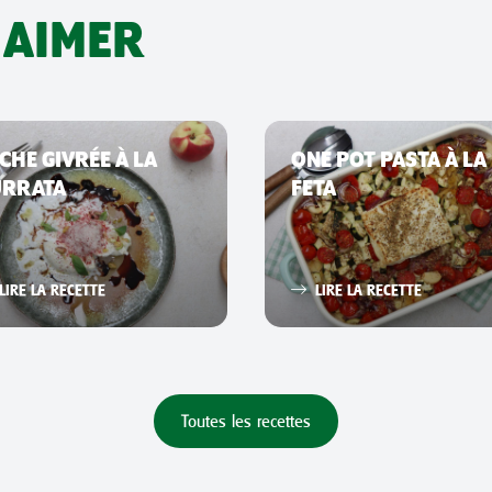
 AIMER
CHE GIVRÉE À LA
ONE POT PASTA À LA
URRATA
FETA
LIRE LA RECETTE
LIRE LA RECETTE
Toutes les recettes