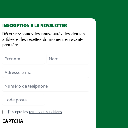
INSCRIPTION À LA NEWSLETTER
Découvrez toutes les nouveautés, les derniers
articles et les recettes du moment en avant-
première.
Nom
First
Last
Email
Numéro
de
téléphone
Code
postal
Code
RGPD
J’accepte les
termes et conditions
postal
CAPTCHA