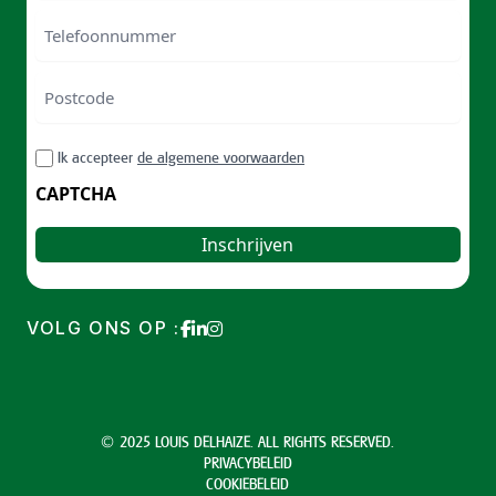
Telefoonnummer
Postcode
ZIP
RGPD
Ik accepteer
de algemene voorwaarden
/
Postal
CAPTCHA
Code
VOLG ONS OP :
© 2025 LOUIS DELHAIZE. ALL RIGHTS RESERVED.
PRIVACYBELEID
COOKIEBELEID