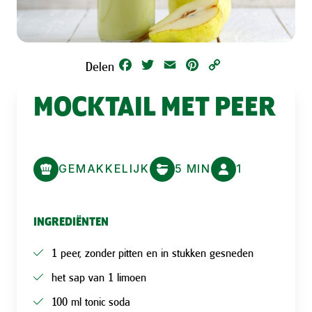
Facebook
Twitter
Email
Pinterest
Copy
Delen
Link
MOCKTAIL MET PEER
GEMAKKELIJK
5 MIN
1
INGREDIËNTEN
1 peer, zonder pitten en in stukken gesneden
het sap van 1 limoen
100 ml tonic soda