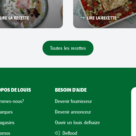
LIRE LA RECETTE
LIRE LA RECETTE
Toutes les recettes
POS DE LOUIS
BESOIN D'AIDE
ommes-nous?
Devenir fournisseur
arques
Devenir annonceur
agasins
Ouvrir un louis delhaize
romos
Delfood