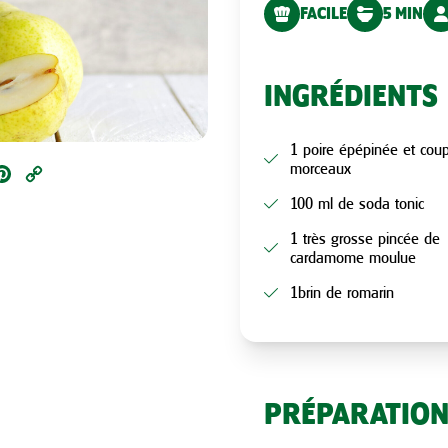
FACILE
5 MIN
INGRÉDIENTS
1 poire épépinée et cou
morceaux
ail
Pinterest
Copy
Link
100 ml de soda tonic
1 très grosse pincée de
cardamome moulue
1brin de romarin
PRÉPARATIO