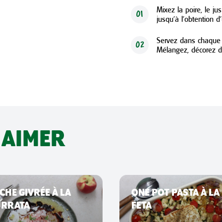
Mixez la poire, le ju
01
jusqu’à l’obtention d
Servez dans chaque ve
02
Mélangez, décorez d’
 AIMER
CHE GIVRÉE À LA
ONE POT PASTA À LA
URRATA
FETA