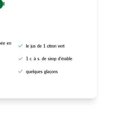
1
pée en
le jus de 1 citron vert
1 c. à s. de sirop d’érable
quelques glaçons
N