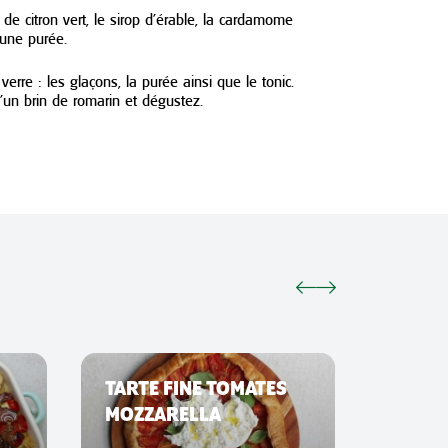
s de citron vert, le sirop d’érable, la cardamome
’une purée.
rre : les glaçons, la purée ainsi que le tonic.
un brin de romarin et dégustez.
TARTE FINE TOMATES
SMAS
MOZZARELLA