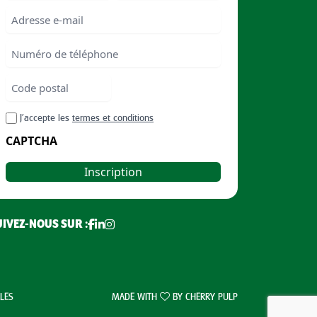
First
Last
Email
Numéro
de
téléphone
Code
postal
Code
RGPD
J’accepte les
termes et conditions
postal
CAPTCHA
UIVEZ-NOUS SUR :
LES
MADE WITH
BY
CHERRY PULP