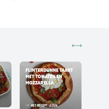
FLINTERDUNNE TAART
SMAS
MET TOMATEN EN
MOZZARELLA
HET 
HET RECEPT LEZEN