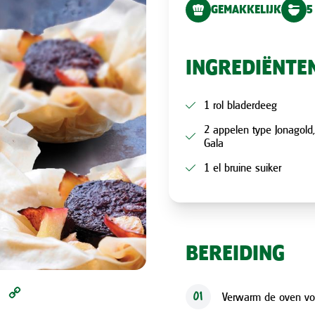
GEMAKKELIJK
5
INGREDIËNTE
1 rol bladerdeeg
2 appelen type Jonagold,
Gala
1 el bruine suiker
BEREIDING
l
Pinterest
Copy
Verwarm de oven vo
01
Link