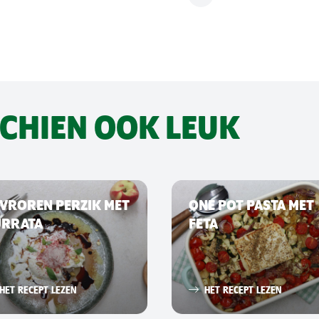
SCHIEN OOK LEUK
VROREN PERZIK MET
ONE POT PASTA MET
URRATA
FETA
HET RECEPT LEZEN
HET RECEPT LEZEN