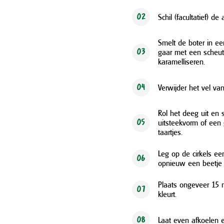
Schil (facultatief) de
02
Smelt de boter in e
gaar met een scheutj
03
karamelliseren.
Verwijder het vel van
04
Rol het deeg uit en 
uitsteekvorm of een 
05
taartjes.
Leg op de cirkels ee
06
opnieuw een beetje 
Plaats ongeveer 15 
07
kleurt.
Laat even afkoelen e
08