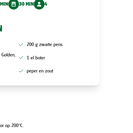
 MIN
30 MIN
4
N
200 g zwarte pens
 Golden,
1 el boter
peper en zout
or op 200°C.