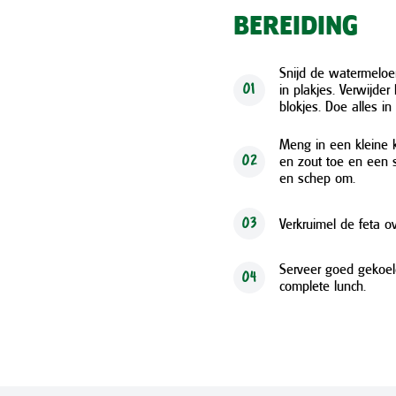
BEREIDING
Snijd de watermelo
in plakjes. Verwijde
01
blokjes. Doe alles i
Meng in een kleine k
en zout toe en een s
02
en schep om.
Verkruimel de feta o
03
Serveer goed gekoel
04
complete lunch.