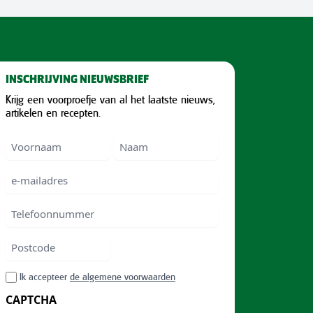
INSCHRIJVING NIEUWSBRIEF
Krijg een voorproefje van al het laatste nieuws,
artikelen en recepten.
Voornaam
Voornam
Naam
e-
mailadres
Telefoonnummer
Postcode
ZIP
RGPD
Ik accepteer
de algemene voorwaarden
/
CAPTCHA
Postal