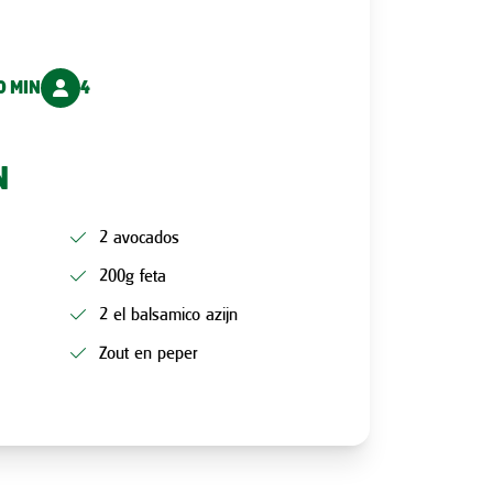
0 MIN
4
N
2 avocados
200g feta
2 el balsamico azijn
Zout en peper