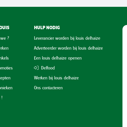
OUIS
HULP NODIG
 we ?
Leverancier worden bij louis delhaize
rken
Adverteerder worden bij louis delhaize
nkels
Een louis delhaize openen
omoties
Delfood
cepten
Werken bij louis delhaize
onieken
Ons contacteren
 !