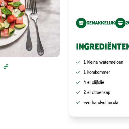
GEMAKKELIJK
2
INGREDIËNTE
1 kleine watermeloen
l
Pinterest
Copy
1 komkommer
Link
4 el olijfolie
2 el citroensap
een handvol rucola