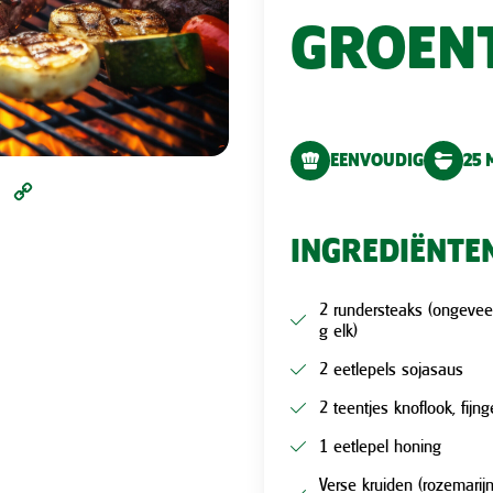
GROEN
EENVOUDIG
25 
l
Pinterest
Copy
Link
INGREDIËNTE
2 rundersteaks (ongeve
g elk)
2 eetlepels sojasaus
2 teentjes knoflook, fijn
1 eetlepel honing
Verse kruiden (rozemarijn 