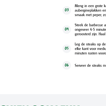
Meng in een grote k
aubergineplakken en 
03
smaak met peper, zo
Steek de barbecue aa
ongeveer 4-5 minuten
04
geroosterd zijn. Haal
Leg de steaks op de
elke kant voor mediu
05
minuten rusten voord
Serveer de steaks me
06