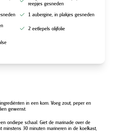
reepjes gesneden
gesneden
1 aubergine, in plakjes gesneden
en
2 eetlepels olijfolie
alse
ingrediënten in een kom. Voeg zout, peper en
dien gewenst.
een ondiepe schaal. Giet de marinade over de
at minstens 30 minuten marineren in de koelkast,