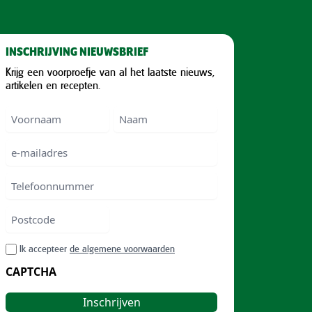
INSCHRIJVING NIEUWSBRIEF
Krijg een voorproefje van al het laatste nieuws,
artikelen en recepten.
Voornaam
Voornam
Naam
e-
mailadres
Telefoonnummer
Postcode
ZIP
RGPD
Ik accepteer
de algemene voorwaarden
/
CAPTCHA
Postal
Code