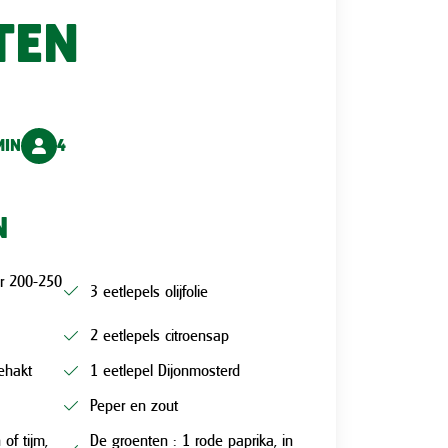
TEN
MIN
4
N
er 200-250
3 eetlepels olijfolie
2 eetlepels citroensap
gehakt
1 eetlepel Dijonmosterd
Peper en zout
of tijm,
De groenten : 1 rode paprika, in