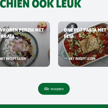
SCHIEN OOK LEUK
VROREN PERZIK MET
ONE POT PASTA MET
URRATA
FETA
HET RECEPT LEZEN
HET RECEPT LEZEN
Alle recepten