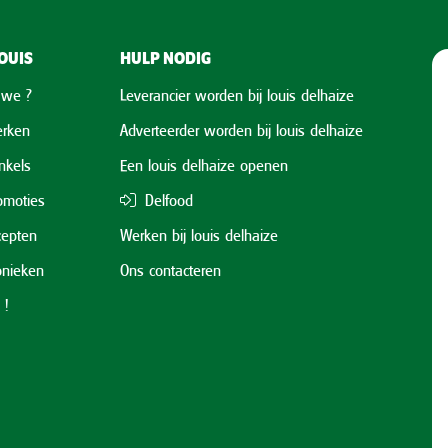
OUIS
HULP NODIG
 we ?
Leverancier worden bij louis delhaize
rken
Adverteerder worden bij louis delhaize
nkels
Een louis delhaize openen
omoties
Delfood
cepten
Werken bij louis delhaize
onieken
Ons contacteren
 !