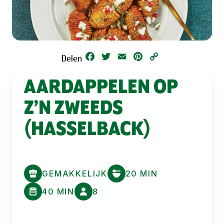
Facebook
Twitter
Email
Pinterest
Copy
Delen
Link
AARDAPPELEN OP
Z’N ZWEEDS
(HASSELBACK)
GEMAKKELIJK
20 MIN
40 MIN
8