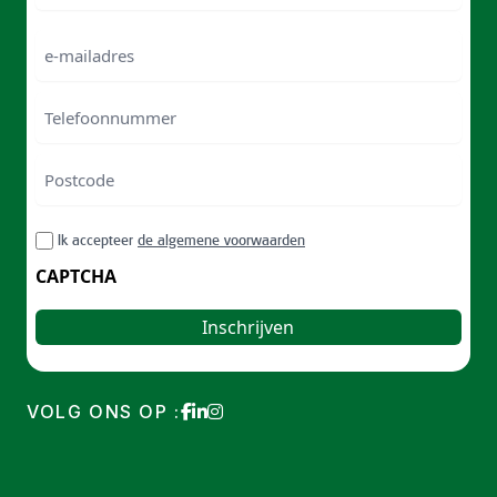
Naam
e-
mailadres
Telefoonnummer
Postcode
ZIP
RGPD
Ik accepteer
de algemene voorwaarden
/
Postal
CAPTCHA
Code
VOLG ONS OP :