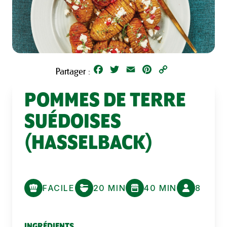
Facebook
Twitter
Email
Pinterest
Copy
Partager :
Link
POMMES DE TERRE
SUÉDOISES
(HASSELBACK)
FACILE
20 MIN
40 MIN
8
INGRÉDIENTS