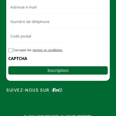
Last
Email
Numéro
de
téléphone
Code
postal
Code
RGPD
J’accepte les
termes et conditions
postal
CAPTCHA
SUIVEZ-NOUS SUR :