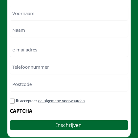
Voornaam
Voornam
Naam
e-
mailadres
Telefoonnummer
Postcode
ZIP
RGPD
Ik accepteer
de algemene voorwaarden
/
Postal
CAPTCHA
Code