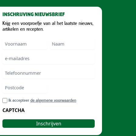
INSCHRIJVING NIEUWSBRIEF
Krijg een voorproefje van al het laatste nieuws,
artikelen en recepten.
Voornaam
Voornam
Naam
e-
mailadres
Telefoonnummer
Postcode
ZIP
RGPD
Ik accepteer
de algemene voorwaarden
/
CAPTCHA
Postal
Code