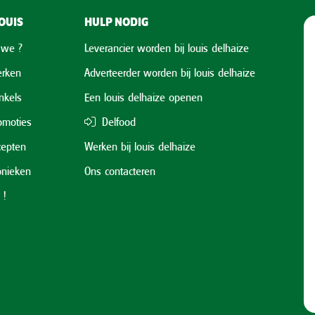
OUIS
HULP NODIG
 we ?
Leverancier worden bij louis delhaize
rken
Adverteerder worden bij louis delhaize
nkels
Een louis delhaize openen
omoties
Delfood
cepten
Werken bij louis delhaize
onieken
Ons contacteren
 !