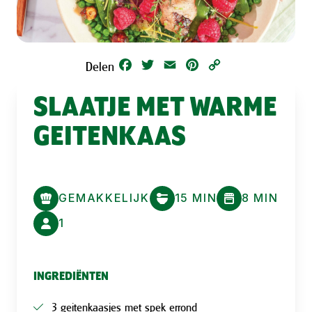
Facebook
Twitter
Email
Pinterest
Copy
Delen
Link
SLAATJE MET WARME
GEITENKAAS
GEMAKKELIJK
15 MIN
8 MIN
1
INGREDIËNTEN
3 geitenkaasjes met spek errond