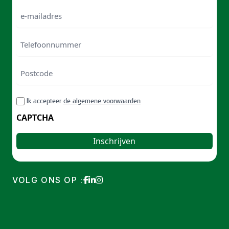
Naam
e-
mailadres
Telefoonnummer
Postcode
ZIP
RGPD
Ik accepteer
de algemene voorwaarden
/
Postal
CAPTCHA
Code
VOLG ONS OP :