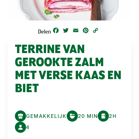
Facebook
Twitter
Email
Pinterest
Copy
Delen
Link
TERRINE VAN
GEROOKTE ZALM
MET VERSE KAAS EN
BIET
GEMAKKELIJK
20 MIN
2H
4