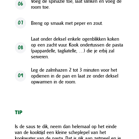
Voeg de spinazie toe, laat slinken en voeg de
06
room toe.
Breng op smaak met peper en zout.
07
Laat onder deksel enkele ogenblikken koken
op een zacht vuur. Kook ondertussen de pasta
08
(pappardelle, tagliatelle, …) die je erbij zal
serveren.
Leg de zalmhazen 2 tot 3 minuten voor het
opdienen in de pan en laat ze onder deksel
09
opwarmen in de room.
TIP
Is de saus te dik, neem dan helemaal op het einde
van de kooktijd een kleine scheplepel van het
kookwater van de pasta. Dat is rijk aan zetmeel en je