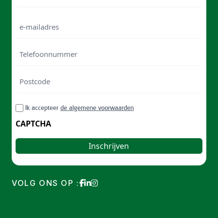
Naam
e-
mailadres
Telefoonnummer
Postcode
ZIP
RGPD
Ik accepteer
de algemene voorwaarden
/
Postal
CAPTCHA
Code
VOLG ONS OP :