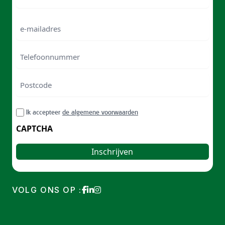
Naam
e-
mailadres
Telefoonnummer
Postcode
ZIP
RGPD
Ik accepteer
de algemene voorwaarden
/
Postal
CAPTCHA
Code
VOLG ONS OP :