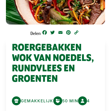
Facebook
Twitter
Email
Pinterest
Copy
Delen
Link
ROERGEBAKKEN
WOK VAN NOEDELS,
RUNDVLEES EN
GROENTEN
GEMAKKELIJK
50 MIN
4