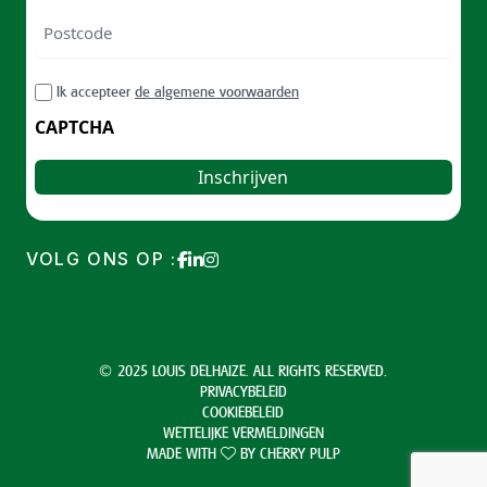
Postcode
ZIP
RGPD
Ik accepteer
de algemene voorwaarden
/
Postal
CAPTCHA
Code
VOLG ONS OP :
© 2025 LOUIS DELHAIZE. ALL RIGHTS RESERVED.
PRIVACYBELEID
COOKIEBELEID
WETTELIJKE VERMELDINGEN
MADE WITH
BY
CHERRY PULP