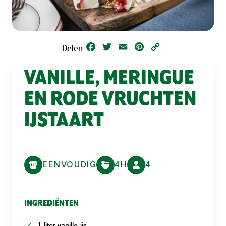
Facebook
Twitter
Email
Pinterest
Copy
Delen
Link
VANILLE, MERINGUE
EN RODE VRUCHTEN
IJSTAART
EENVOUDIG
4H
4
INGREDIËNTEN
1 liter vanille-ijs