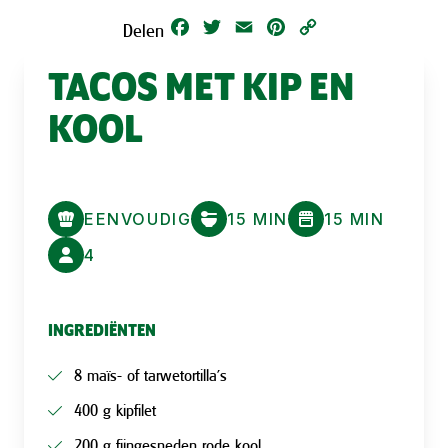
Facebook
Twitter
Email
Pinterest
Copy
Delen
Link
TACOS MET KIP EN
KOOL
EENVOUDIG
15 MIN
15 MIN
4
INGREDIËNTEN
8 maïs- of tarwetortilla’s
400 g kipfilet
200 g fijngesneden rode kool