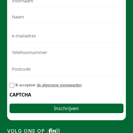
Voornam
Naam
e-
mailadres
Telefoonnummer
Postcode
ZIP
RGPD
Ik accepteer
de algemene voorwaarden
/
Postal
CAPTCHA
Code
VOLG ONS OP :