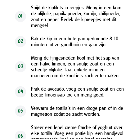
Snijd de kipfilets in reepjes. Meng in een kom
de olijfolie, paprikapoeder, komijn, chilipoeder,
01
zout en peper. Bedek de kipreepjes met dit
mengsel.
Bak de kip in een hete pan gedurende 8-10
02
minuten tot ze goudbruin en gaar zijn.
Meng de fijngesneden kool met het sap van
een halve limoen, een snufje zout en een
03
scheutje olijfolie. Laat enkele minuten
marineren om de kool iets zachter te maken.
Prak de avocado, voeg een snufje zout en een
04
beetje limoensap toe en meng goed.
Verwarm de tortilla’s in een droge pan of in de
05
magnetron zodat ze zacht worden.
Smeer een lepel crème fraîche of yoghurt over
elke tortilla. Voeg een portie kip, een handjevol
06