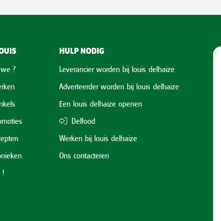
OUIS
HULP NODIG
 we ?
Leverancier worden bij louis delhaize
rken
Adverteerder worden bij louis delhaize
nkels
Een louis delhaize openen
omoties
Delfood
cepten
Werken bij louis delhaize
onieken
Ons contacteren
 !