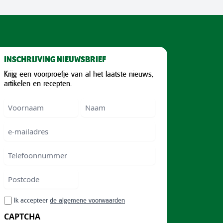
INSCHRIJVING NIEUWSBRIEF
Krijg een voorproefje van al het laatste nieuws,
artikelen en recepten.
Voornaam
Voornam
Naam
e-
mailadres
Telefoonnummer
Postcode
ZIP
RGPD
Ik accepteer
de algemene voorwaarden
/
CAPTCHA
Postal