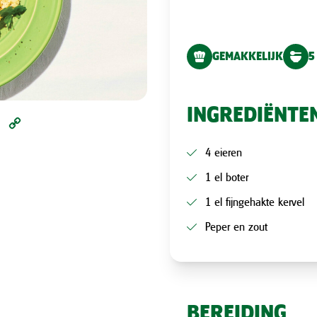
GEMAKKELIJK
5
INGREDIËNTE
l
Pinterest
Copy
Link
4 eieren
1 el boter
1 el fijngehakte kervel
Peper en zout
BEREIDING