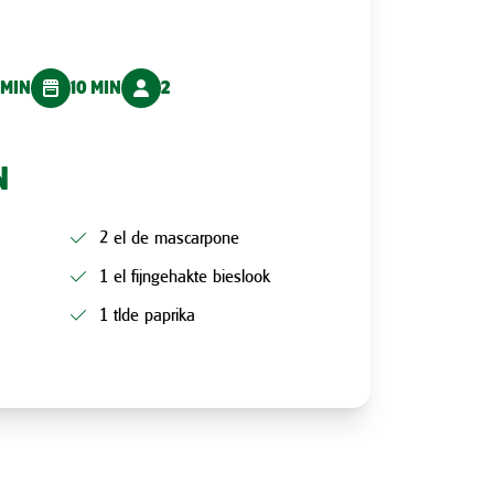
 MIN
10 MIN
2
N
2 el de mascarpone
1 el fijngehakte bieslook
1 tlde paprika