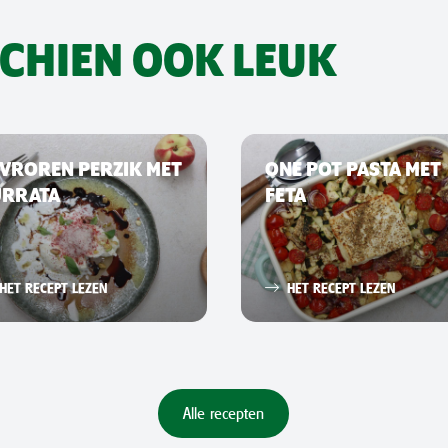
SCHIEN OOK LEUK
VROREN PERZIK MET
ONE POT PASTA MET
URRATA
FETA
HET RECEPT LEZEN
HET RECEPT LEZEN
Alle recepten