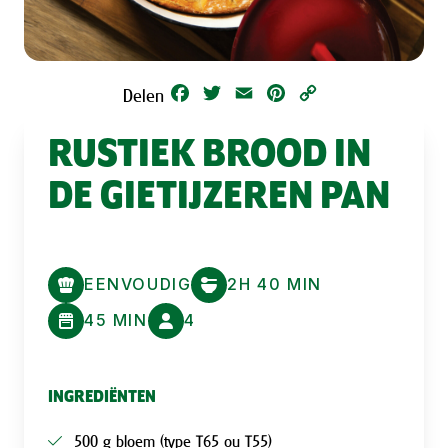
Facebook
Twitter
Email
Pinterest
Copy
Delen
Link
RUSTIEK BROOD IN
DE GIETIJZEREN PAN
EENVOUDIG
2H 40 MIN
45 MIN
4
INGREDIËNTEN
500 g bloem (type T65 ou T55)