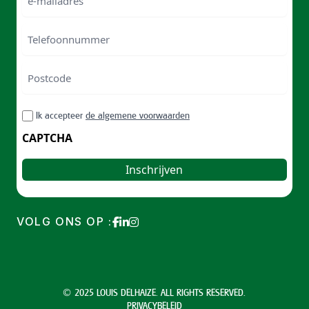
mailadres
Telefoonnummer
Postcode
ZIP
RGPD
Ik accepteer
de algemene voorwaarden
/
Postal
CAPTCHA
Code
VOLG ONS OP :
© 2025 LOUIS DELHAIZE. ALL RIGHTS RESERVED.
PRIVACYBELEID