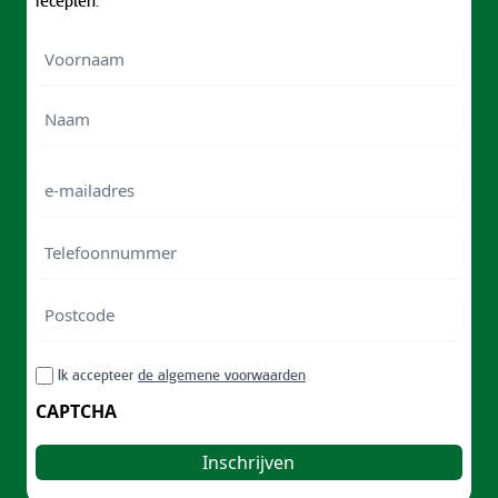
Voornaam
Voornam
Naam
e-
mailadres
Telefoonnummer
Postcode
ZIP
RGPD
Ik accepteer
de algemene voorwaarden
/
Postal
CAPTCHA
Code