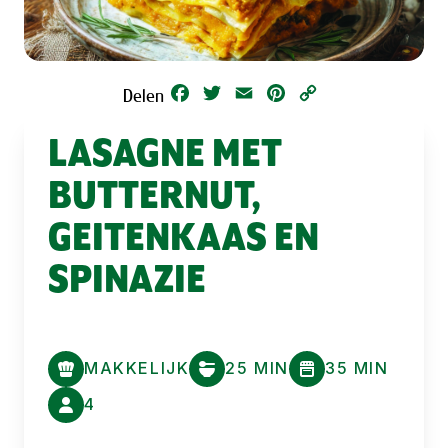
Facebook
Twitter
Email
Pinterest
Copy
Delen
Link
LASAGNE MET
BUTTERNUT,
GEITENKAAS EN
SPINAZIE
MAKKELIJK
25 MIN
35 MIN
4