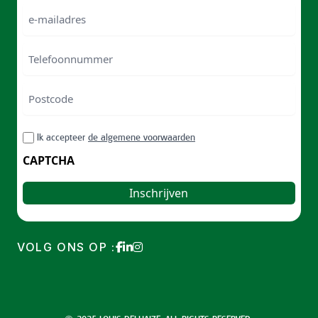
Naam
e-
mailadres
Telefoonnummer
Postcode
ZIP
RGPD
Ik accepteer
de algemene voorwaarden
/
Postal
CAPTCHA
Code
VOLG ONS OP :