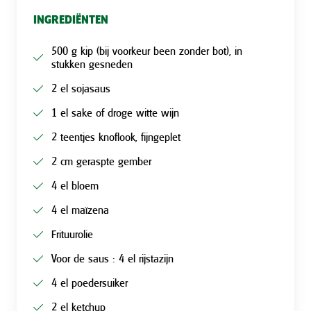
INGREDIËNTEN
500 g kip (bij voorkeur been zonder bot), in
stukken gesneden
2 el sojasaus
1 el sake of droge witte wijn
2 teentjes knoflook, fijngeplet
2 cm geraspte gember
4 el bloem
4 el maïzena
Frituurolie
Voor de saus : 4 el rijstazijn
4 el poedersuiker
2 el ketchup