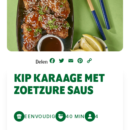
Facebook
Twitter
Email
Pinterest
Copy
Delen
Link
KIP KARAAGE MET
ZOETZURE SAUS
EENVOUDIG
40 MIN
4