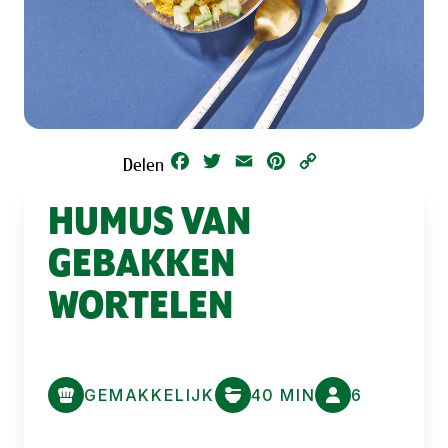
Facebook
Twitter
Email
Pinterest
Copy
Delen
Link
HUMUS VAN
GEBAKKEN
WORTELEN
GEMAKKELIJK
40 MIN
6