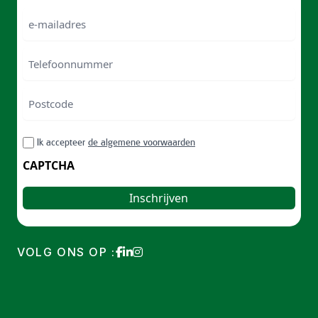
Naam
e-
mailadres
Telefoonnummer
Postcode
ZIP
RGPD
Ik accepteer
de algemene voorwaarden
/
Postal
CAPTCHA
Code
VOLG ONS OP :