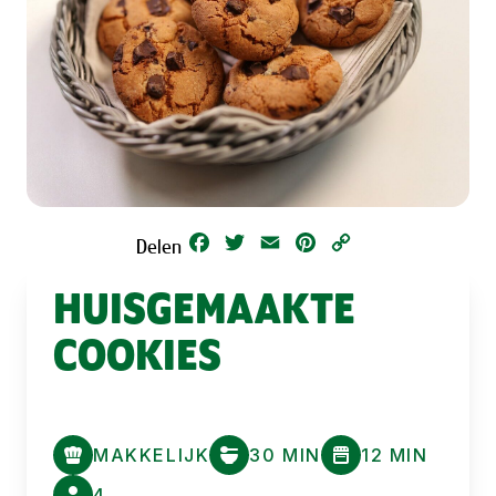
Facebook
Twitter
Email
Pinterest
Copy
Delen
Link
HUISGEMAAKTE
COOKIES
MAKKELIJK
30 MIN
12 MIN
4