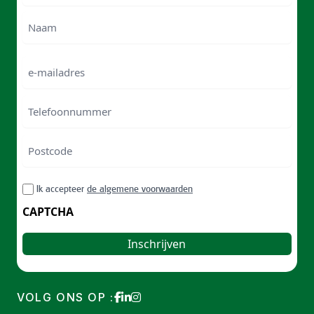
Voornam
Naam
e-
mailadres
Telefoonnummer
Postcode
ZIP
RGPD
Ik accepteer
de algemene voorwaarden
/
Postal
CAPTCHA
Code
VOLG ONS OP :