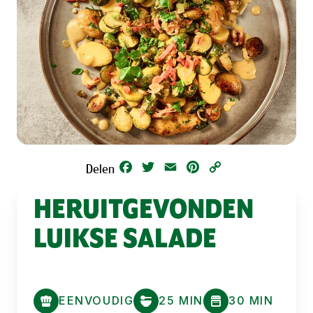
Facebook
Twitter
Email
Pinterest
Copy
Delen
Link
HERUITGEVONDEN
LUIKSE SALADE
EENVOUDIG
25 MIN
30 MIN