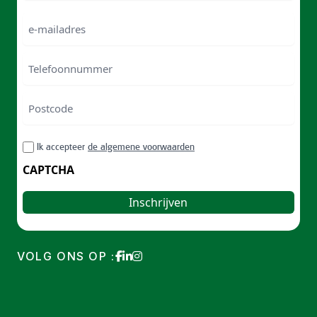
Naam
e-
mailadres
Telefoonnummer
Postcode
ZIP
RGPD
Ik accepteer
de algemene voorwaarden
/
Postal
CAPTCHA
Code
VOLG ONS OP :