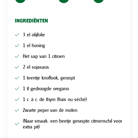
INGREDIËNTEN
3 el olijfolie
1 el honing
Het sap van 1 citroen
2 el sojasaus
1 teentje knoflook, geraspt
1 tl gedroogde oregano
1 c. à c. de thym (frais ou séché)
Zwarte peper van de molen
(Naar smaak: een beetje geraspte citroenschil voor
extra pit)