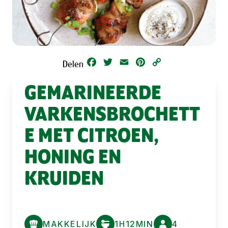
Facebook
Twitter
Email
Pinterest
Copy
Delen
Link
GEMARINEERDE
VARKENSBROCHETT
E MET CITROEN,
HONING EN
KRUIDEN
MAKKELIJK
1H12MIN
4