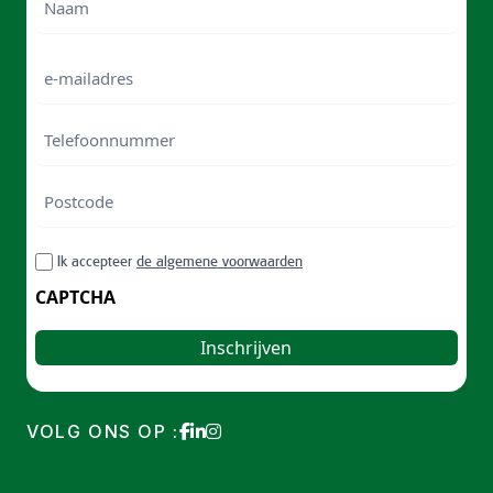
Naam
e-
mailadres
Telefoonnummer
Postcode
ZIP
RGPD
Ik accepteer
de algemene voorwaarden
/
Postal
CAPTCHA
Code
VOLG ONS OP :