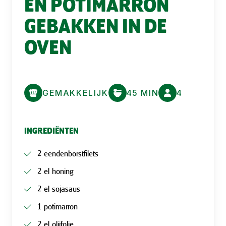
EN POTIMARRON
GEBAKKEN IN DE
OVEN
GEMAKKELIJK
45 MIN
4
INGREDIËNTEN
2 eendenborstfilets
2 el honing
2 el sojasaus
1 potimarron
2 el olijfolie