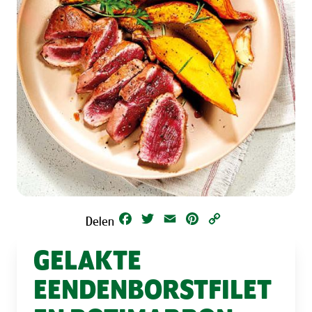
Facebook
Twitter
Email
Pinterest
Copy
Delen
Link
GELAKTE
EENDENBORSTFILET