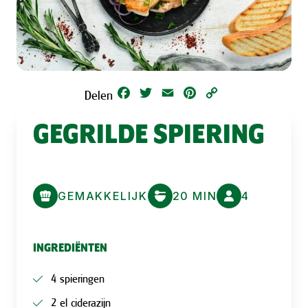
Facebook
Twitter
Email
Pinterest
Copy
Delen
Link
GEGRILDE SPIERING
GEMAKKELIJK
20 MIN
4
INGREDIËNTEN
4 spieringen
2 el ciderazijn