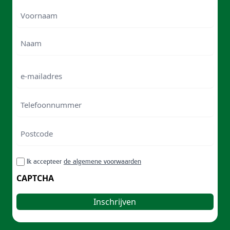
Voornaam
Voornam
Naam
e-
mailadres
Telefoonnummer
Postcode
ZIP
RGPD
Ik accepteer
de algemene voorwaarden
/
Postal
CAPTCHA
Code