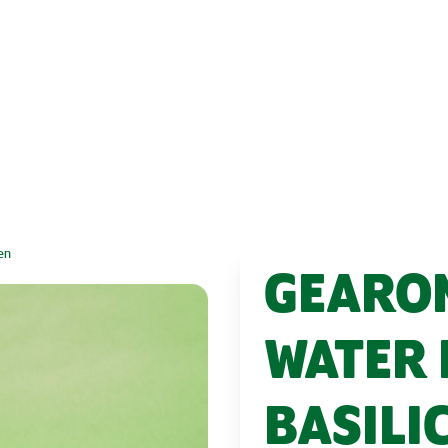
en
GEARO
WATER 
BASILI