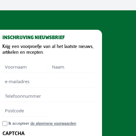
INSCHRIJVING NIEUWSBRIEF
Krijg een voorproefje van al het laatste nieuws,
artikelen en recepten.
Voornaam
Voornam
Naam
e-
mailadres
Telefoonnummer
Postcode
ZIP
RGPD
Ik accepteer
de algemene voorwaarden
/
CAPTCHA
Postal