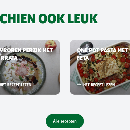
SCHIEN OOK LEUK
VROREN PERZIK MET
ONE POT PASTA MET
URRATA
FETA
HET RECEPT LEZEN
HET RECEPT LEZEN
Alle recepten