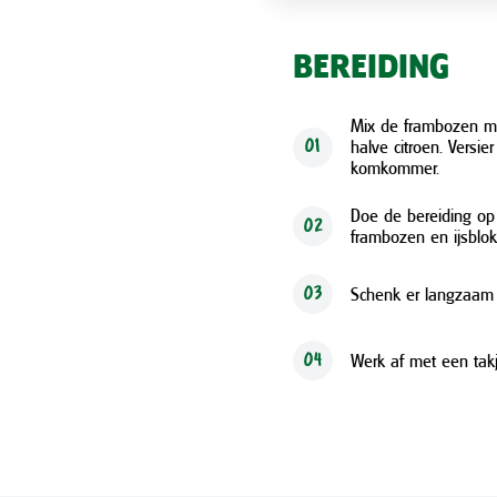
BEREIDING
Mix de frambozen me
halve citroen. Versi
01
komkommer.
Doe de bereiding op
02
frambozen en ijsblok
Schenk er langzaam Pe
03
Werk af met een tak
04