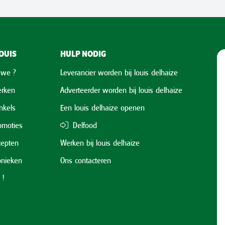
OUIS
HULP NODIG
 we ?
Leverancier worden bij louis delhaize
rken
Adverteerder worden bij louis delhaize
nkels
Een louis delhaize openen
omoties
Delfood
cepten
Werken bij louis delhaize
onieken
Ons contacteren
 !