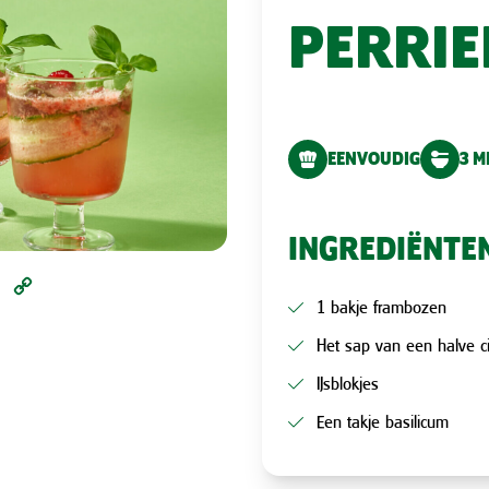
PERRIE
EENVOUDIG
3 M
INGREDIËNTE
l
Pinterest
Copy
1 bakje frambozen
Link
Het sap van een halve c
IJsblokjes
Een takje basilicum