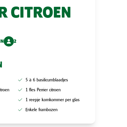
R CITROEN
IN
2
N
5 à 6 basilicumblaadjes
itroen
1 fles Perrier citroen
1 reepje komkommer per glas
Enkele frambozen