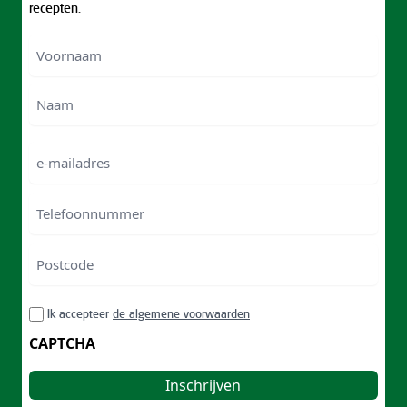
recepten.
Voornaam
Voornam
Naam
e-
mailadres
Telefoonnummer
Postcode
ZIP
RGPD
Ik accepteer
de algemene voorwaarden
/
Postal
CAPTCHA
Code