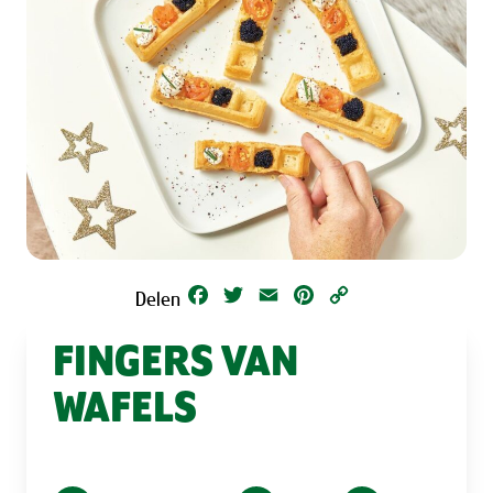
Facebook
Twitter
Email
Pinterest
Copy
Delen
Link
FINGERS VAN
WAFELS