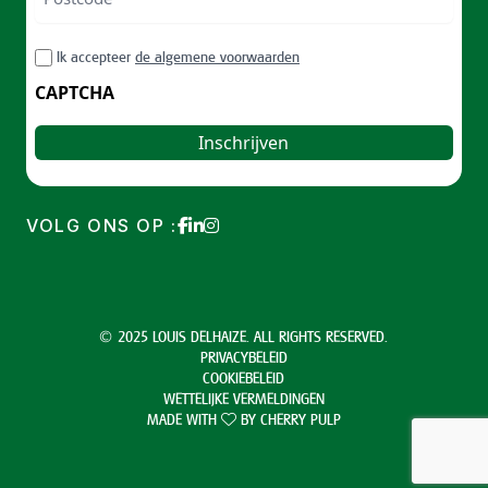
ZIP
RGPD
Ik accepteer
de algemene voorwaarden
/
Postal
CAPTCHA
Code
VOLG ONS OP :
© 2025 LOUIS DELHAIZE. ALL RIGHTS RESERVED.
PRIVACYBELEID
COOKIEBELEID
WETTELIJKE VERMELDINGEN
MADE WITH
BY
CHERRY PULP