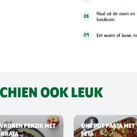
Haal uit de oven en 
08
basilicum.
Eet warm of lauw, me
09
SCHIEN OOK LEUK
VROREN PERZIK MET
ONE POT PASTA MET
URRATA
FETA