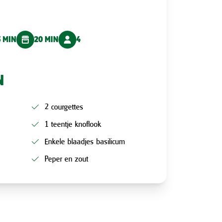
5 MIN
20 MIN
4
N
2 courgettes
1 teentje knoflook
Enkele blaadjes basilicum
Peper en zout