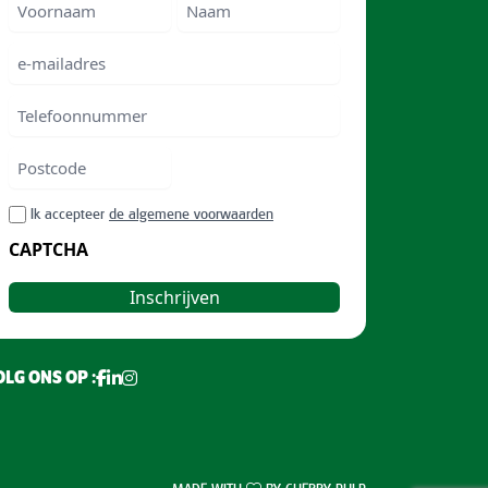
Voornaam
Voornam
Naam
e-
mailadres
Telefoonnummer
Postcode
ZIP
RGPD
Ik accepteer
de algemene voorwaarden
/
CAPTCHA
Postal
Code
LG ONS OP :