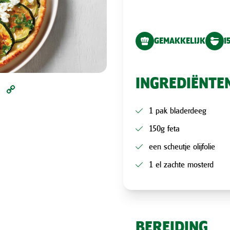
GEMAKKELIJK
1
INGREDIËNTE
l
Pinterest
Copy
Link
1 pak bladerdeeg
150g feta
een scheutje olijfolie
1 el zachte mosterd
BEREIDING