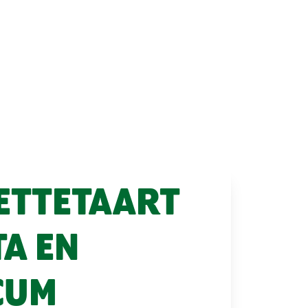
ETTETAART
TA EN
CUM