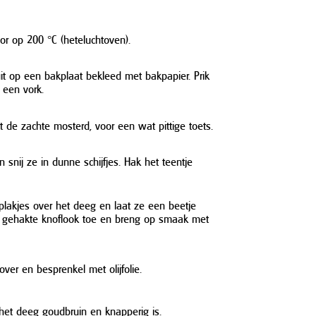
r op 200 °C (heteluchtoven).
it op een bakplaat bekleed met bakpapier. Prik
 een vork.
t de zachte mosterd, voor een wat pittige toets.
 snij ze in dunne schijfjes. Hak het teentje
plakjes over het deeg en laat ze een beetje
 gehakte knoflook toe en breng op smaak met
over en besprenkel met olijfolie.
het deeg goudbruin en knapperig is.