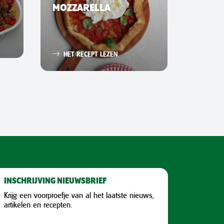
MOZZARELLA
HET 
HET RECEPT LEZEN
INSCHRIJVING NIEUWSBRIEF
Krijg een voorproefje van al het laatste nieuws,
artikelen en recepten.