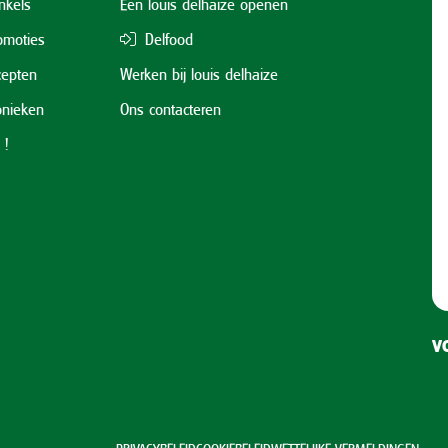
nkels
Een louis delhaize openen
omoties
Delfood
cepten
Werken bij louis delhaize
onieken
Ons contacteren
 !
VO