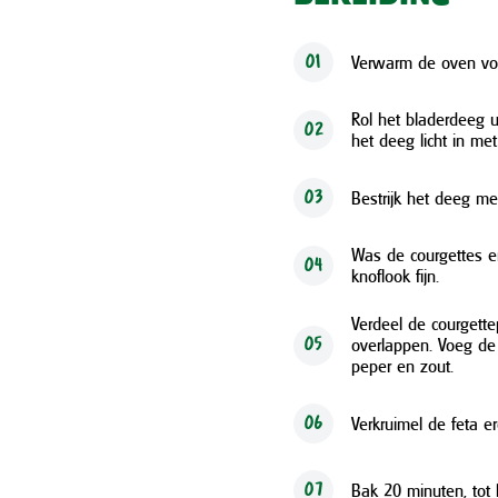
Verwarm de oven voo
01
Rol het bladerdeeg u
02
het deeg licht in met
Bestrijk het deeg me
03
Was de courgettes en
04
knoflook fijn.
Verdeel de courgette
overlappen. Voeg de
05
peper en zout.
Verkruimel de feta er
06
Bak 20 minuten, tot 
07