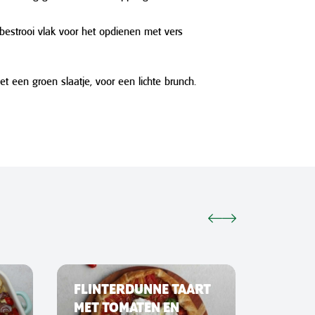
bestrooi vlak voor het opdienen met vers
t een groen slaatje, voor een lichte brunch.
FLINTERDUNNE TAART
SMAS
MET TOMATEN EN