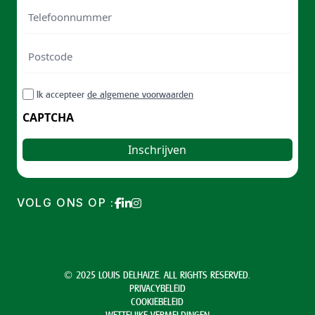
Telefoonnummer
Postcode
ZIP
RGPD
Ik accepteer
de algemene voorwaarden
/
Postal
CAPTCHA
Code
VOLG ONS OP :
© 2025 LOUIS DELHAIZE. ALL RIGHTS RESERVED.
PRIVACYBELEID
COOKIEBELEID
WETTELIJKE VERMELDINGEN