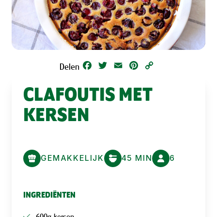
Facebook
Twitter
Email
Pinterest
Copy
Delen
Link
CLAFOUTIS MET
KERSEN
GEMAKKELIJK
45 MIN
6
INGREDIËNTEN
600g kersen