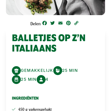
Facebook
Twitter
Email
Pinterest
Copy
Delen
Link
BALLETJES OP Z’N
ITALIAANS
GEMAKKELIJK
25 MIN
25 MIN
4
INGREDIËNTEN
450 g varkensgehakt