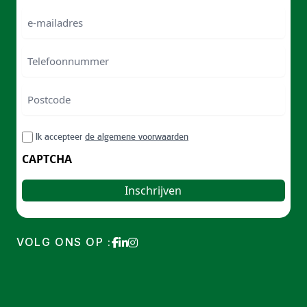
Naam
e-
mailadres
Telefoonnummer
Postcode
ZIP
RGPD
Ik accepteer
de algemene voorwaarden
/
Postal
CAPTCHA
Code
VOLG ONS OP :