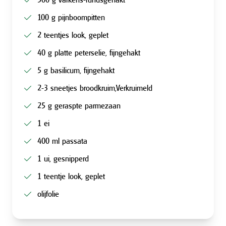
100 g pijnboompitten
2 teentjes look, geplet
40 g platte peterselie, fijngehakt
5 g basilicum, fijngehakt
2-3 sneetjes broodkruim,Verkruimeld
25 g geraspte parmezaan
1 ei
400 ml passata
1 ui, gesnipperd
1 teentje look, geplet
olijfolie