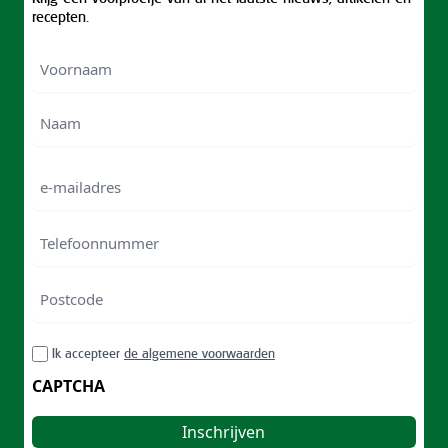
recepten.
Voornaam
Voornam
Naam
e-
mailadres
Telefoonnummer
Postcode
ZIP
RGPD
Ik accepteer
de algemene voorwaarden
/
Postal
CAPTCHA
Code