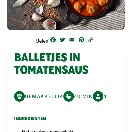
Facebook
Twitter
Email
Pinterest
Copy
Delen
Link
BALLETJES IN
TOMATENSAUS
GEMAKKELIJK
40 MIN
4
INGREDIËNTEN
500 g varkens-rundsgehakt