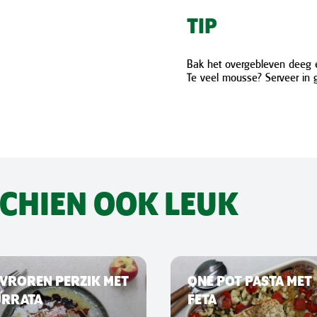
TIP
Bak het overgebleven deeg en
Te veel mousse? Serveer in g
SCHIEN OOK LEUK
VROREN PERZIK MET
ONE POT PASTA MET
URRATA
FETA