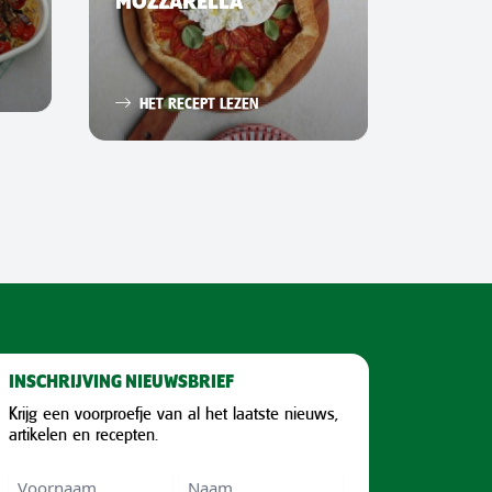
MOZZARELLA
HET 
HET RECEPT LEZEN
INSCHRIJVING NIEUWSBRIEF
Krijg een voorproefje van al het laatste nieuws,
artikelen en recepten.
Voornaam