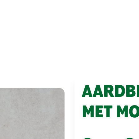
AARDB
MET M