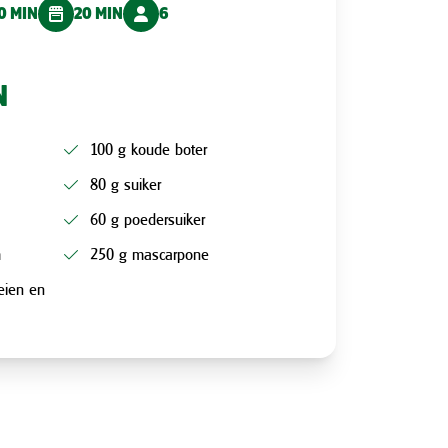
0 MIN
20 MIN
6
N
100 g koude boter
80 g suiker
60 g poedersuiker
m
250 g mascarpone
eien en