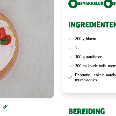
GEMAKKELIJK
3
INGREDIËNTE
200 g bloem
1 ei
300 g aardbeien
200 ml koude volle roo
Decoratie : enkele aardb
muntblaadjes
l
Pinterest
Copy
BEREIDING
Link