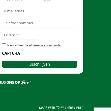
Voornam
Naam
e-
mailadres
Telefoonnummer
Postcode
ZIP
RGPD
Ik accepteer
de algemene voorwaarden
/
CAPTCHA
Postal
Code
LG ONS OP :
MADE WITH
BY
CHERRY PULP