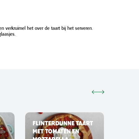
 verkruimel het over de taart bij het serveren.
laasjes.
FLINTERDUNNE TAART
SMAS
MET TOMATEN EN