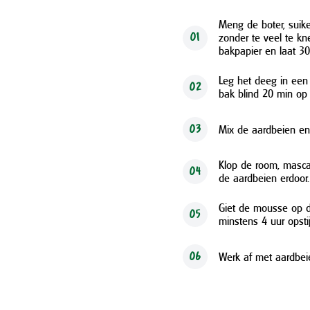
Meng de boter, suike
zonder te veel te kn
01
bakpapier en laat 30
Leg het deeg in een
02
bak blind 20 min op 
Mix de aardbeien en 
03
Klop de room, mascar
04
de aardbeien erdoor.
Giet de mousse op de
05
minstens 4 uur opsti
Werk af met aardbeie
06