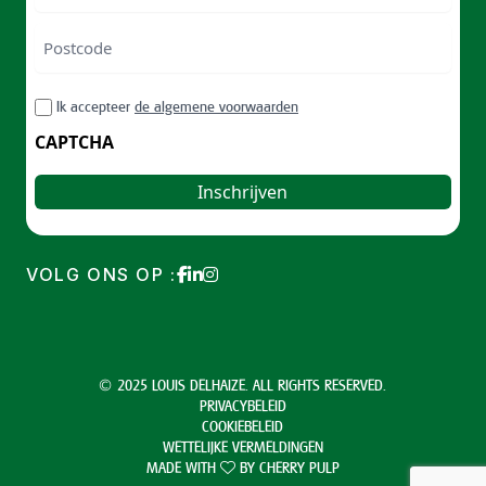
Postcode
ZIP
RGPD
Ik accepteer
de algemene voorwaarden
/
Postal
CAPTCHA
Code
VOLG ONS OP :
© 2025 LOUIS DELHAIZE. ALL RIGHTS RESERVED.
PRIVACYBELEID
COOKIEBELEID
WETTELIJKE VERMELDINGEN
MADE WITH
BY
CHERRY PULP