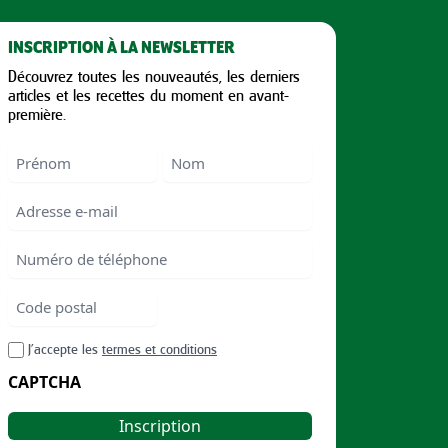
INSCRIPTION À LA NEWSLETTER
Découvrez toutes les nouveautés, les derniers
articles et les recettes du moment en avant-
première.
Nom
First
Last
Email
Numéro
de
téléphone
Code
postal
Code
RGPD
J’accepte les
termes et conditions
postal
CAPTCHA