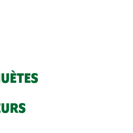
HUÈTES
EURS