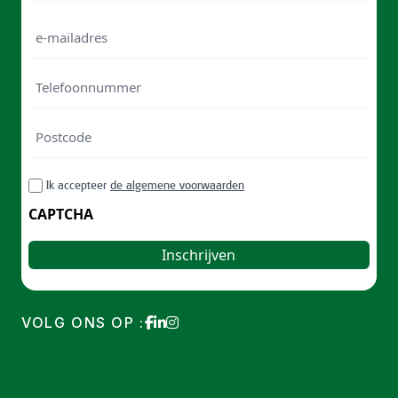
Naam
e-
mailadres
Telefoonnummer
Postcode
ZIP
RGPD
Ik accepteer
de algemene voorwaarden
/
Postal
CAPTCHA
Code
VOLG ONS OP :